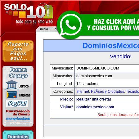
DominiosMexic
Vendido!
Mayusculas:
DOMINIOSMEXICO.COM
Minusculas:
dominiosmexico.com
Longitud:
14 caracteres
Categorias:
Internet
,
PaÃ­ses y Ciudades
,
Tecnolo
Precio:
Realizar una oferta!
Visitar!
dominiosmexico.com
Serán consideradas ofer