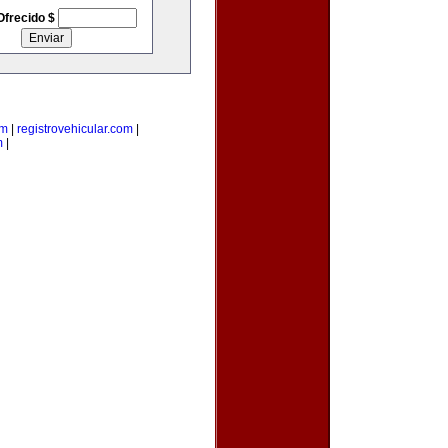
Ofrecido $
om
|
registrovehicular.com
|
m
|