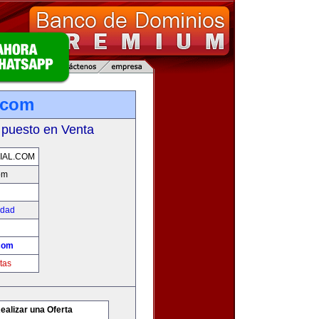
l.com
 puesto en Venta
IAL.COM
om
edad
.com
tas
ealizar una Oferta