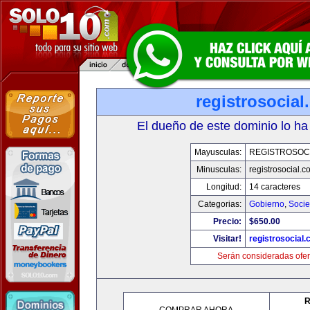
registrosocia
El dueño de este dominio lo ha
Mayusculas:
REGISTROSOC
Minusculas:
registrosocial.c
Longitud:
14 caracteres
Categorias:
Gobierno
,
Soci
Precio:
$650.00
Visitar!
registrosocial
Serán consideradas ofer
R