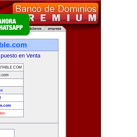
ble.com
 puesto en Venta
NTABLE.COM
e.com
na
!
le.com
tas