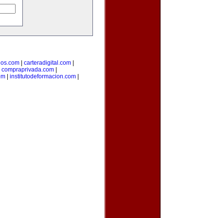
dos.com
|
carteradigital.com
|
|
compraprivada.com
|
om
|
institutodeformacion.com
|