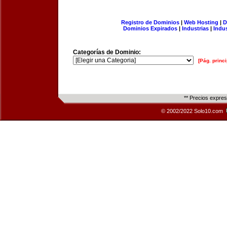
Registro de Dominios
|
Web Hosting
|
D
Dominios Expirados
|
Industrias
|
Indu
Categorías de Dominio:
[Pág. princi
** Precios expre
© 2002/2022 Solo10.com