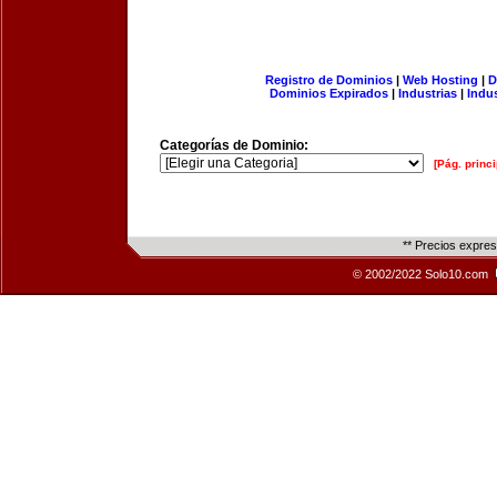
Registro de Dominios
|
Web Hosting
|
D
Dominios Expirados
|
Industrias
|
Indu
Categorías de Dominio:
[Pág. princi
** Precios expre
© 2002/2022 Solo10.com