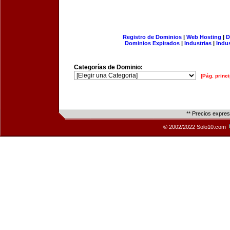
Registro de Dominios
|
Web Hosting
|
D
Dominios Expirados
|
Industrias
|
Indu
Categorías de Dominio:
[Pág. princi
** Precios expre
© 2002/2022 Solo10.com