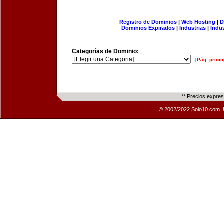
Registro de Dominios
|
Web Hosting
|
D
Dominios Expirados
|
Industrias
|
Indu
Categorías de Dominio:
[Pág. princi
** Precios expre
© 2002/2022 Solo10.com