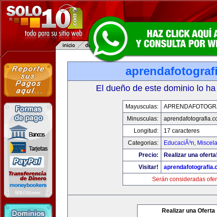
aprendafotograf
El dueño de este dominio lo ha
Mayusculas:
APRENDAFOTOGR
Minusculas:
aprendafotografia.
Longitud:
17 caracteres
Categorias:
EducaciÃ³n
,
Miscela
Precio:
Realizar una oferta
Visitar!
aprendafotografia
Serán consideradas ofer
Realizar una Oferta