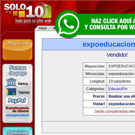
expoeducacio
Vendido!
Mayusculas:
EXPOEDUCAC
Minusculas:
expoeducacion
Longitud:
13 caracteres
Categorias:
EducaciÃ³n
Precio:
Realizar una of
Visitar!
expoeducacion
Serán consideradas ofer