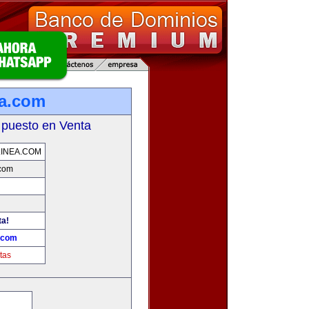
ea.com
 puesto en Venta
INEA.COM
.com
ta!
a.com
tas