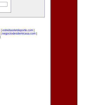
m
|
estrellasdeldeporte.com
|
|
negociodesdemicasa.com
|
|