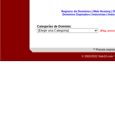
Registro de Dominios
|
Web Hosting
|
D
Dominios Expirados
|
Industrias
|
Indu
Categorías de Dominio:
[Pág. princi
** Precios expre
© 2002/2022 Solo10.com