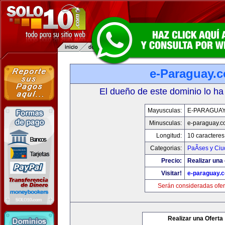
e-Paraguay.
El dueño de este dominio lo ha
Mayusculas:
E-PARAGUA
Minusculas:
e-paraguay.c
Longitud:
10 caracteres
Categorias:
PaÃ­ses y Ci
Precio:
Realizar una 
Visitar!
e-paraguay.
Serán consideradas ofer
Realizar una Oferta