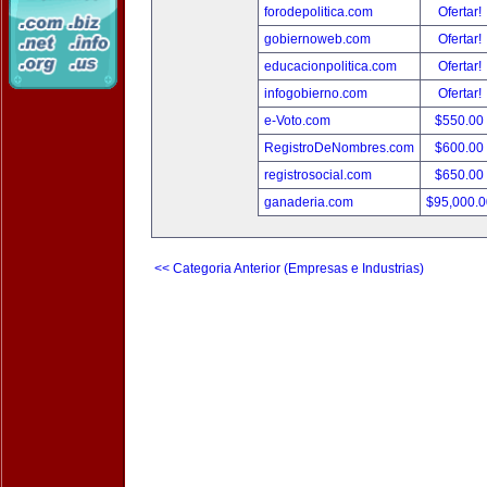
forodepolitica.com
Ofertar!
gobiernoweb.com
Ofertar!
educacionpolitica.com
Ofertar!
infogobierno.com
Ofertar!
e-Voto.com
$550.00
RegistroDeNombres.com
$600.00
registrosocial.com
$650.00
ganaderia.com
$95,000.
<< Categoria Anterior (Empresas e Industrias)