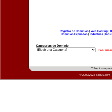
Registro de Dominios
|
Web Hosting
|
D
Dominios Expirados
|
Industrias
|
Indu
Categorías de Dominio:
[Pág. princi
** Precios expre
© 2002/2022 Solo10.com