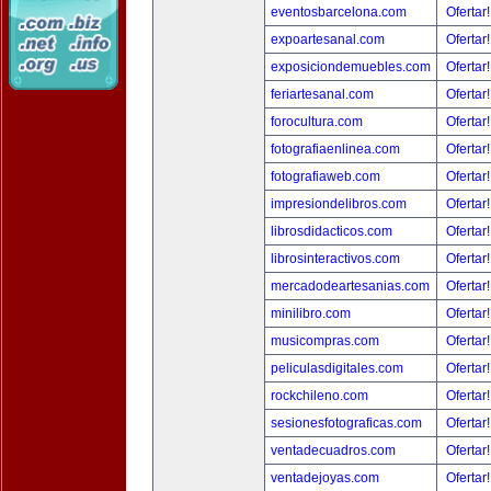
eventosbarcelona.com
Ofertar
expoartesanal.com
Ofertar
exposiciondemuebles.com
Ofertar
feriartesanal.com
Ofertar
forocultura.com
Ofertar
fotografiaenlinea.com
Ofertar
fotografiaweb.com
Ofertar
impresiondelibros.com
Ofertar
librosdidacticos.com
Ofertar
librosinteractivos.com
Ofertar
mercadodeartesanias.com
Ofertar
minilibro.com
Ofertar
musicompras.com
Ofertar
peliculasdigitales.com
Ofertar
rockchileno.com
Ofertar
sesionesfotograficas.com
Ofertar
ventadecuadros.com
Ofertar
ventadejoyas.com
Ofertar