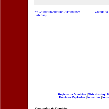
<< Categoria Anterior (Alimentos y
Categoria 
Bebidas)
Registro de Dominios
|
Web Hosting
|
D
Dominios Expirados
|
Industrias
|
Indu
Categorías de Dominio: